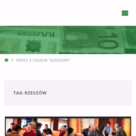
STRONA
WPISY Z TAGIEM "RZESZÓW"
GŁÓWNA
TAG:
RZESZÓW