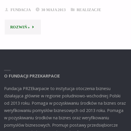
FUNDACJA
30 MAJA 2013
REALIZACJE
"OPENCOFFEE
ROZWIŃ »
RZESZÓW
(2012R)"
O FUNDACJI PRZEKARPACIE
Fundacja PRZEkarpacie to instytucja otoczenia biznesu
działająca głównie w regionie południowo-wschodniej Polski
od 2013 roku. Pomaga w pozyskiwaniu środków na biznes oraz
weryfikowaniu pomysłów biznesowych od 2013 roku. Pomaga
w pozyskiwaniu środków na biznes oraz weryfikowaniu
pomysłów biznesowych. Promuje postawy przedsiębiorcze