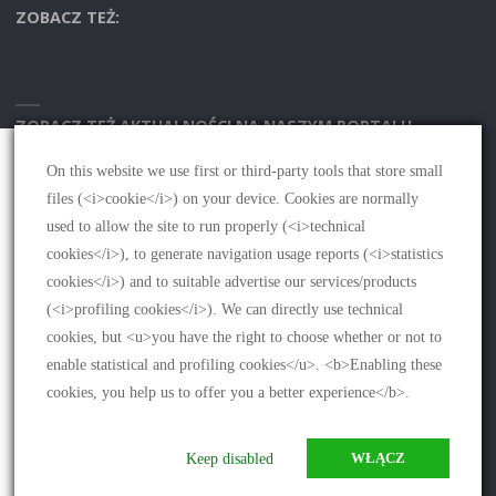
ZOBACZ TEŻ:
ZOBACZ TEŻ AKTUALNOŚCI NA NASZYM PORTALU
On this website we use first or third-party tools that store small
Używamy plików cookies w celu optymalizacji naszej
files (<i>cookie</i>) on your device. Cookies are normally
witryny i naszych serwisów.
Polityka plików cookies
used to allow the site to run properly (<i>technical
cookies</i>), to generate navigation usage reports (<i>statistics
cookies</i>) and to suitable advertise our services/products
Zaakceptuj wszystko
(<i>profiling cookies</i>). We can directly use technical
cookies, but <u>you have the right to choose whether or not to
©2021 Fundacja PRZEkarpacie Wykonanie
strony www Agencja
enable statistical and profiling cookies</u>. <b>Enabling these
MOMENTALNA
||
Polityka prywatności
Dismiss
cookies, you help us to offer you a better experience</b>.
OPARTE NA
SEPTERA
&
WORDPRESS.
Preferencje
Keep disabled
WŁĄCZ