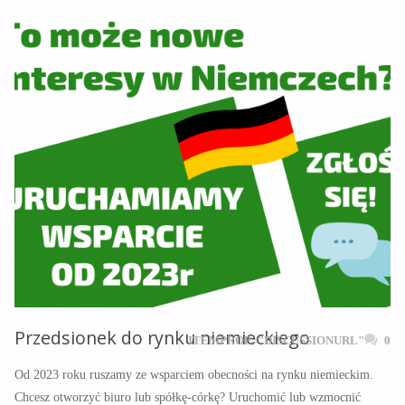
Przedsionek do rynku niemieckiego
ITEMPROP="DISCUSSIONURL"
0
Od 2023 roku ruszamy ze wsparciem obecności na rynku niemieckim.
Chcesz otworzyć biuro lub spółkę-córkę? Uruchomić lub wzmocnić