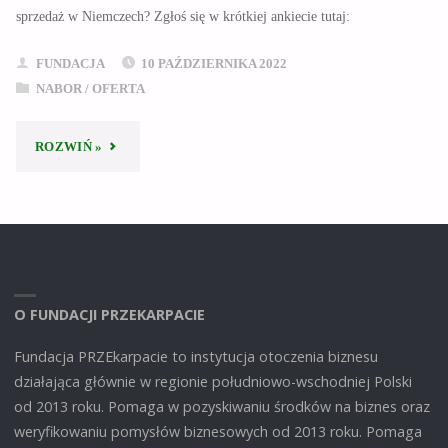
sprzedaż w Niemczech? Zgłoś się w krótkiej ankiecie tutaj:
FUNDACJA
10 PAŹDZIERNIKA 2022
NABOR
/
OFERTA
"PRZEDSIONEK
ROZWIŃ »
DO
RYNKU
NIEMIECKIEGO"
O FUNDACJI PRZEKARPACIE
Fundacja PRZEkarpacie to instytucja otoczenia biznesu
działająca głównie w regionie południowo-wschodniej Polski
od 2013 roku. Pomaga w pozyskiwaniu środków na biznes oraz
weryfikowaniu pomysłów biznesowych od 2013 roku. Pomaga