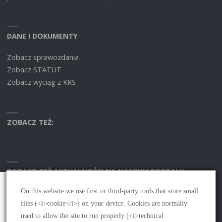
DANE I DOKUMENTY
Zobacz sprawozdania
Zobacz STATUT
Zobacz wyciąg z KRS
ZOBACZ TEŻ:
ZOBACZ TEŻ AKTUALNOŚCI NA NASZYM PORTALU
On this website we use first or third-party tools that store small
Używamy plików cookies w celu optymalizacji naszej
files (<i>cookie</i>) on your device. Cookies are normally
witryny i naszych serwisów.
Polityka plików cookies
used to allow the site to run properly (<i>technical