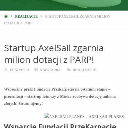
STRONA
REALIZACJE
STARTUP AXELSAIL ZGARNIA MILION
GŁÓWNA
DOTACJI Z PARP!
Startup AxelSail zgarnia
milion dotacji z PARP!
FUNDACJA
5 MAJA 2021
REALIZACJE
Wspierany przez Fundację Przekarpacie na ostatnim etapie –
prezentacji – start-up lotniczy z Mielca zdobywa dotację miliona
złotych! Gratulujemy!
Wsparcie Fundacji PrzeKarpacie