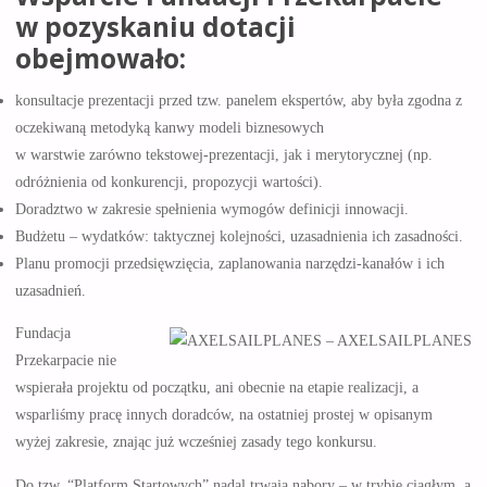
w pozyskaniu dotacji
obejmowało:
konsultacje prezentacji przed tzw. panelem ekspertów, aby była zgodna z
oczekiwaną metodyką kanwy modeli biznesowych
w warstwie zarówno tekstowej-prezentacji, jak i merytorycznej (np.
odróżnienia od konkurencji, propozycji wartości).
Doradztwo w zakresie spełnienia wymogów definicji innowacji.
Budżetu – wydatków: taktycznej kolejności, uzasadnienia ich zasadności.
Planu promocji przedsięwzięcia, zaplanowania narzędzi-kanałów i ich
uzasadnień.
Fundacja
Przekarpacie nie
wspierała projektu od początku, ani obecnie na etapie realizacji, a
wsparliśmy pracę innych doradców, na ostatniej prostej w opisanym
wyżej zakresie, znając już wcześniej zasady tego konkursu.
Do tzw. “Platform Startowych” nadal trwają nabory – w trybie ciągłym, a